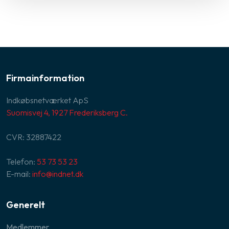
Firmainformation
Indkøbsnetværket ApS​
Suomisvej 4, 1927 Frederiksberg C.
CVR:​ 32887422
Telefon:
53 73 53 23
E-mail:
info@indnet.dk
​​
Generelt
Medlemmer