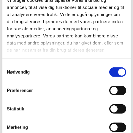
forpligtet til det i medfør af lovgivningen.
annoncer, til at vise dig funktioner til sociale medier og til
at analysere vores trafik. Vi deler også oplysninger om
5.4. Er du kunde anvender vi dine personlige oplysninger til at:
din brug af vores hjemmeside med vores partnere inden
for sociale medier, annonceringspartnere og
Fremsende ordrebekræftelse, adgangskoder og
analysepartnere. Vores partnere kan kombinere disse
brugervejledninger til dig
data med andre oplysninger, du har givet dem, eller som
Give dig kundeservice, support, svare på spørgsmål og
de har indsamlet fra din brug af deres tjenester.
efterkomme dine anmodninger
Udføre dine ordrer og levere vores services og ydelser
Samtykkevalg
Nødvendig
Håndtere administration af kundeforholdet til dig
Fremsende adviseringer om nye muligheder, produkter,
priser, systemopdateringer, nedetider m.v. via e-mail.
Præferencer
6.​
Deling af dine personoplysninger
Statistik
6.1. Vi kan dele dine personoplysninger med de leverandører
og samarbejdspartnere, som bistår os med udførelsen af din
Marketing