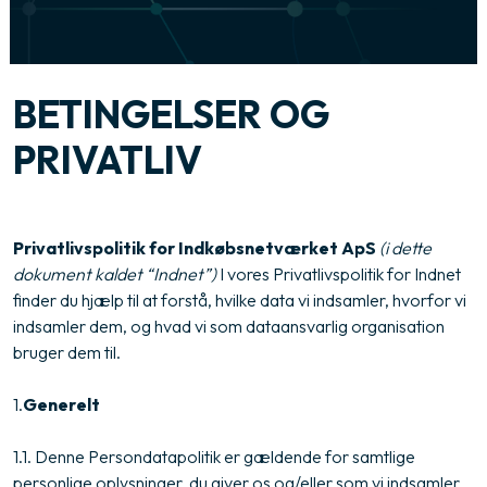
BETINGELSER OG
PRIVATLIV
Privatlivspolitik for Indkøbsnetværket ApS
(i dette
dokument kaldet “Indnet”)
I vores Privatlivspolitik for Indnet
finder du hjælp til at forstå, hvilke data vi indsamler, hvorfor vi
indsamler dem, og hvad vi som dataansvarlig organisation
bruger dem til.
1.​
Generelt
1.1. Denne Persondatapolitik er gældende for samtlige
personlige oplysninger, du giver os og/eller som vi indsamler