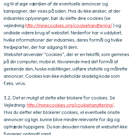
og til at øge værdien af de eventuelle annoncer og
kampagner, der vises på siden. Hvis du ikke ønsker, at der
indsamles oplysninger, bør du slette dine cookies (se
vejledning
http://minecookies.org/cookiehandtering/
) og
undlade videre brug af websitet. Nedenfor har vi uddybet,
hvilke informationer der indsamles, deres formål og hvilke
tredjeparter, der har adgang til dem.
Websitet anvender ”cookies”, der er en tekstfil, som gemmes
på din computer, mobil el. tilsvarende med det formål at
genkende den, huske indstillinger, udføre statistik og målrette
annoncer. Cookies kan ikke indeholde skadelig kode som
f.eks. virus.
3.2. Det er muligt at slette eller blokere for cookies. Se
Vejledning:
http://minecookies.org/cookiehandtering/
.
Hvis du sletter eller blokerer cookies, vil eventuelle onsite
annoncer og lign. kunne blive mindre relevante for dig og
optræde hyppigere. Du kan desuden risikere at websitet ikke
fungerer optimalt samt