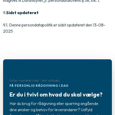
indgives til Datatilsynet, jf. persondatalovens § 58, stk. 1.
9.​
Sidst opdateret
9.1. Denne persondatapolitik er sidst opdateret den 13-08-
2025
Felter markeret med * skal udfyldes.​
FÅ PERSONLIG RÅDGIVNING I DAG
Er du i tvivl om hvad du skal vælge?
Har du brug for rådgivning eller sparring angående
dine ønsker og behov for leverandører? Udfyld