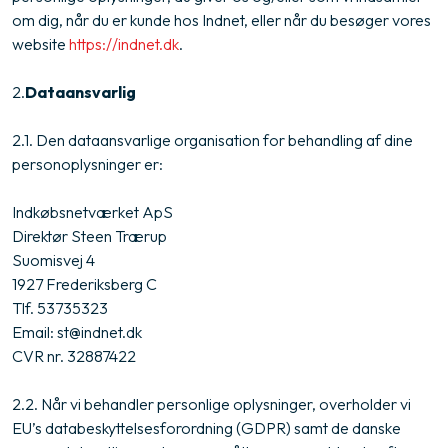
om dig, når du er kunde hos Indnet, eller når du besøger vores
website
https://indnet.dk
.
2.​
Dataansvarlig
2.1. Den dataansvarlige organisation for behandling af dine
personoplysninger er:
Indkøbsnetværket ApS
Direktør Steen Trærup
Suomisvej 4
1927 Frederiksberg C
Tlf. 53735323
Email: st@indnet.dk
CVR nr. 32887422
2.2. Når vi behandler personlige oplysninger, overholder vi
EU’s databeskyttelsesforordning (GDPR) samt de danske