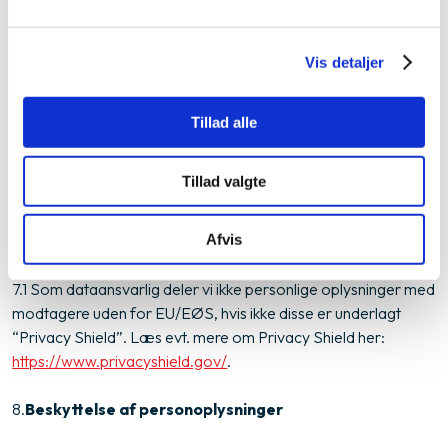
ordre, eller som bistår os med vores IT-drift, hosting, SMS-
gateway mv. Det betyder, at vi eksempelvis kan dele dine
oplysninger med vores serviceleverandører, vores tekniske
Vis detaljer
support og vores bank.
6.2. Vi deler dine oplysninger i det omfang, vi er forpligtet til,
Tillad alle
f.eks. som følge af krav om indrapportering til offentlige
myndigheder som SKAT.
Tillad valgte
7.​
Deling af oplysninger med modtagere uden for
EU/EØS
Afvis
7.1 Som dataansvarlig deler vi ikke personlige oplysninger med
modtagere uden for EU/EØS, hvis ikke disse er underlagt
“Privacy Shield”. Læs evt. mere om Privacy Shield her:
https://www.privacyshield.gov/
.
8.​
Beskyttelse af personoplysninger