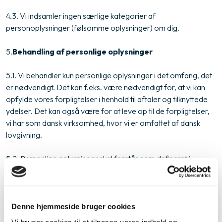
4.3. Vi indsamler ingen særlige kategorier af
personoplysninger (følsomme oplysninger) om dig.
5.​
Behandling af personlige oplysninger
5.1. Vi behandler kun personlige oplysninger i det omfang, det
er nødvendigt. Det kan f.eks. være nødvendigt for, at vi kan
opfylde vores forpligtelser i henhold til aftaler og tilknyttede
ydelser. Det kan også være for at leve op til de forpligtelser,
vi har som dansk virksomhed, hvor vi er omfattet af dansk
lovgivning.
5.2. Personlige oplysninger skal forstås som defineret i
persondatalovgivningen.
5.3. Vi laver ingen profilering af dig og misbruger ikke dine
personoplysninger. Vi videregiver desuden ikke dine
Denne hjemmeside bruger cookies
personlige oplysninger uden dit samtykke, medmindre vi er
Vi bruger cookies til at tilpasse vores indhold og