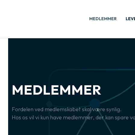
MEDLEMMER
LEV
MEDLEMMER
Fordelen ved medlemskabet skal være synlig.
Hos os vil vi kun have medlemmer, der kan spare 