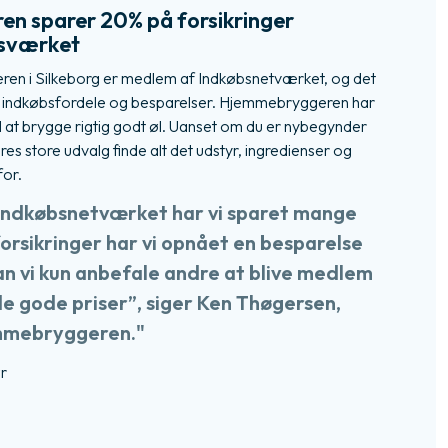
n sparer 20% på forsikringer
bsværket
n i Silkeborg er medlem af Indkøbsnetværket, og det
 indkøbsfordele og besparelser. Hjemmebryggeren har
til at brygge rigtig godt øl. Uanset om du er nybegynder
eres store udvalg finde alt det udstyr, ingredienser og
for.
Indkøbsnetværket har vi sparet mange
orsikringer har vi opnået en besparelse
n vi kun anbefale andre at blive medlem
de gode priser”, siger Ken Thøgersen,
emmebryggeren."
r