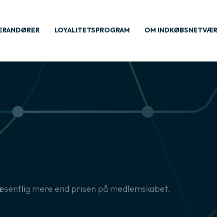
ERANDØRER
LOYALITETSPROGRAM
OM INDKØBSNETVÆ
væsentlig mere end prisen på medlemskabet.