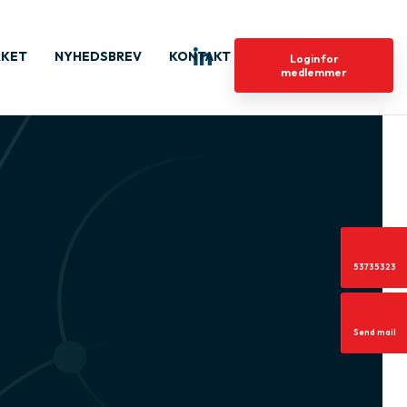
RKET
NYHEDSBREV
KONTAKT
Login for
medlemmer
53735323
Send mail