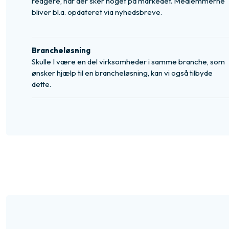
reagere, når der sker noget på markedet. Medlemmerne
bliver bl.a. opdateret via nyhedsbreve.
Brancheløsning
Skulle I være en del virksomheder i samme branche, som
ønsker hjælp til en brancheløsning, kan vi også tilbyde
dette.