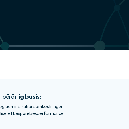
å årlig basis:​​
og administrationsomkostninger.
liseret besparelsesperformance:​