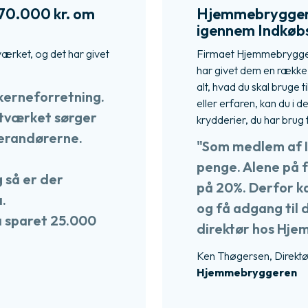
 70.000 kr. om
Hjemmebryggere
​igennem Indkø
rket, og det har givet
Firmaet Hjemmebryggere
har givet dem en række
alt, hvad du skal bruge 
 kerneforretning.
eller erfaren, kan du i d
etværket sørger
krydderier, du har brug 
everandørerne.
"Som medlem af 
penge. Alene på f
g så er der
på 20%. Derfor ka
.
og få adgang til 
a sparet 25.000
direktør hos Hj
Ken Thøgersen, Direktø
Hjemmebryggeren